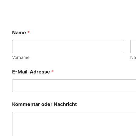
K
Name
*
o
m
m
e
n
Vorname
Na
t
a
E-Mail-Adresse
*
r
N
a
c
h
r
Kommentar oder Nachricht
i
c
h
t
N